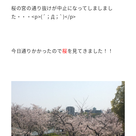
桜の宮の通り抜けが中止になってしましまし
た・・・<p>(´；Д；`)</p>
今日通りかかったので
桜
を見てきました！！