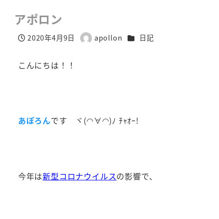
アポロン
カテゴリー
2020年4月9日
apollon
日記
投稿日
著
者
こんにちは！！
あぽろん
です ヾ(◠∀◠)ﾉ ﾁｬｵｰ!
今年は
新型コロナウイルス
の影響で、