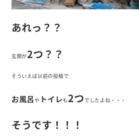
あれっ？？
2つ
？？
玄関が
そういえば以前の投稿で
2つ
お風呂
トイレ
や
も
でしたよね・・・
そうです！！！