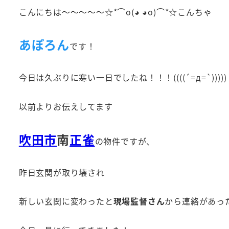
こんにちは～～～～～☆*⌒o(◕ ◕o)⌒*☆こんちゃ
あぽろん
です！
今日は久ぶりに寒い一日でしたね！！！((((´=д=`))))) ﾌ
以前よりお伝えしてます
吹田市
南
正雀
の物件ですが、
昨日玄関が取り壊され
新しい玄関に変わったと
現場監督さん
から連絡があっ