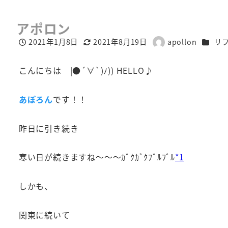
アポロン
カテゴ
2021年1月8日
2021年8月19日
apollon
リ
投稿日
更新日
著
者
こんにちは |●´∀`)ﾉ)) HELLO♪
あぽろん
です！！
昨日に引き続き
寒い日が続きますね～～～ｶﾞｸｶﾞｸﾌﾞﾙﾌﾞﾙ
*1
しかも、
関東に続いて