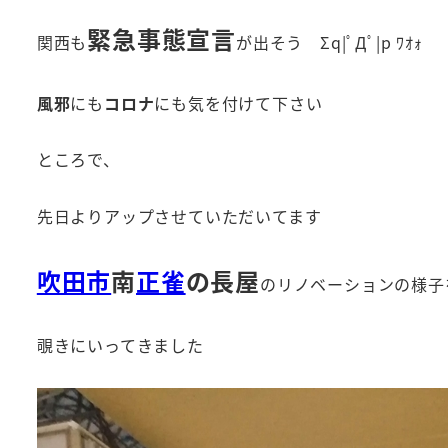
緊急事態宣言
関西も
が出そう Σq|ﾟДﾟ|p ﾜｵｫ
風邪
にも
コロナ
にも気を付けて下さい
ところで、
先日よりアップさせていただいてます
吹田市
南
正雀
の長屋
のリノベーションの様子
覗きにいってきました